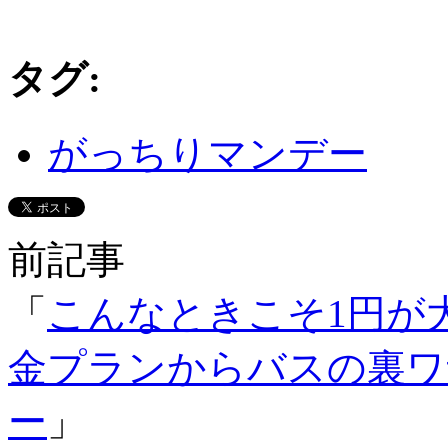
タグ
:
がっちりマンデー
前記事
「
こんなときこそ1円が
金プランからバスの裏ワ
ー
」