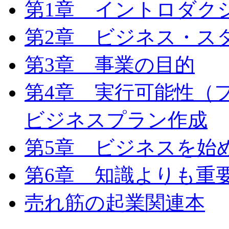
第1章 イントロダク
第2章 ビジネス・ス
第3章 事業の目的
第4章 実行可能性（
ビジネスプラン作成
第5章 ビジネスを始
第6章 知識よりも重
売れ筋の起業関連本