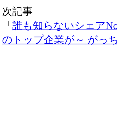
次記事
「
誰も知らないシェアNo
のトップ企業が～ がっ