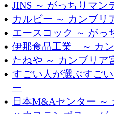
JINS ～ がっちりマン
カルビー ～ カンブリ
エースコック ～ がっ
伊那食品工業 ～ カ
たねや ～ カンブリア
すごい人が選ぶすごい人
ー
日本M&Aセンター ～