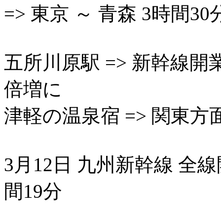
=> 東京 ～ 青森 3時間3
五所川原駅 => 新幹線
倍増に
津軽の温泉宿 => 関東
3月12日 九州新幹線 全
間19分