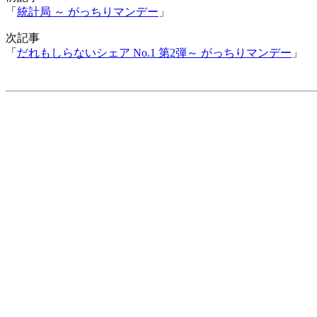
「
統計局 ～ がっちりマンデー
」
次記事
「
だれもしらないシェア No.1 第2弾～ がっちりマンデー
」