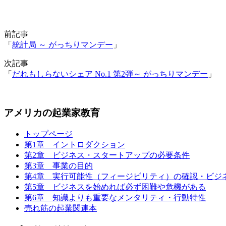
前記事
「
統計局 ～ がっちりマンデー
」
次記事
「
だれもしらないシェア No.1 第2弾～ がっちりマンデー
」
アメリカの起業家教育
トップページ
第1章 イントロダクション
第2章 ビジネス・スタートアップの必要条件
第3章 事業の目的
第4章 実行可能性（フィージビリティ）の確認・ビジ
第5章 ビジネスを始めれば必ず困難や危機がある
第6章 知識よりも重要なメンタリティ・行動特性
売れ筋の起業関連本