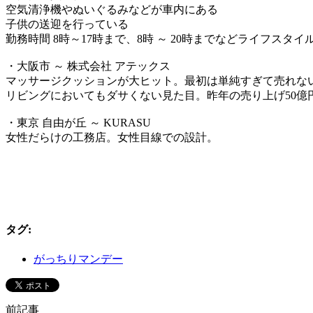
空気清浄機やぬいぐるみなどが車内にある
子供の送迎を行っている
勤務時間 8時～17時まで、8時 ～ 20時までなどライフスタ
・大阪市 ～ 株式会社 アテックス
マッサージクッションが大ヒット。最初は単純すぎて売れな
リビングにおいてもダサくない見た目。昨年の売り上げ50億
・東京 自由が丘 ～ KURASU
女性だらけの工務店。女性目線での設計。
タグ
:
がっちりマンデー
前記事