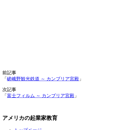
前記事
「
嵯峨野観光鉄道 ～ カンブリア宮殿
」
次記事
「
富士フィルム ～ カンブリア宮殿
」
アメリカの起業家教育