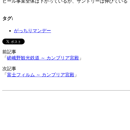
ビール事業全体は下がっているが、サントリーは伸びている
タグ
:
がっちりマンデー
前記事
「
嵯峨野観光鉄道 ～ カンブリア宮殿
」
次記事
「
富士フィルム ～ カンブリア宮殿
」