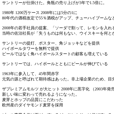
サントリーが仕掛けた。角瓶の売り上げが3年で1.5倍に。
1980年 1200万ケース 2008年には5分の1に
80年代の酒税改定で55％酒税がアップ、チューハイブームな
2008年の若手社員の提案、「ソーダで割って、レモンを入
当時の佐治社長が「失うものは何もない、ウイスキーを何と
サントリーの提灯、ポスター、角ジョッキなどを提供
ハイボールタワーを無料で提供
ビールではなく角ハイボールスタートの顧客も増えている
サントリーでは、ハイボールとともにビールが伸びている
1963年に参入して、45年間赤字
元気の源と呼ばれて期待感はあった。非上場企業のため、目
ザプレミアムモルツ が大ヒット 2008年に黒字化 （2003年発
新しい味に変わって売れるようになった。
麦芽とホップの品質にこだわった
欧州産のダイヤモンド麦芽を採用